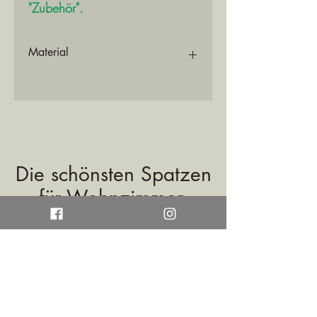
"Zubehör".
Material
3D-Druck Filament aus Biopolymer (
Maisstärke) ist biologisch abbaubar
Die schönsten Spatzen
für Wohnzimmer,
Garten und Terrasse.