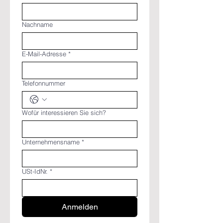
Nachname
E-Mail-Adresse
*
Telefonnummer
Wofür interessieren Sie sich?
Unternehmensname
*
USt-IdNr.
*
Anmelden