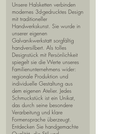
Unsere Halsketten verbinden
modernes 3d-gedrucktes Design
mit traditioneller
Handwerkskunst. Sie wurde in
unserer eigenen
Galvanikwerkstatt sorgfältig
handversilbert. Als tolles
Designstück mit Persönlichkeit
spiegelt sie die Werte unseres
Familienunternehmens wider:
regionale Produktion und
individuelle Gestaltung aus
dem eigenen Atelier. Jedes
Schmuckstück ist ein Unikat,
das durch seine besondere
Verarbeitung und klare
Formensprache überzeugt.
Entdecken Sie handgemachte
Qualität, die Stil und