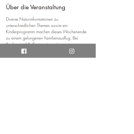
Über die Veranstaltung
Diverse Naturinformationen zu 
unterschiedlichen Themen sowie ein 
Kinderprogramm machen dieses Wochenende 
zu einem gelungenen Familienausflug. Bei 
Kuchen und Kaffee sowie weiteren 
gastronomischen Angeboten (abhängig von 
den Ausstellern) kann man den Nachmittag 
entspannt ausklingen lassen.
Mehr anzeigen
Diese Veranstaltung teilen