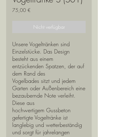
Preis
75,00 €
Nicht verfügbar
Unsere Vogeltränken sind
Einzelstücke. Das Design
besteht aus einem
entzückenden Spatzen, der auf
dem Rand des
Vogelbades sitzt und jedem
Garten oder Außenbereich eine
bezaubernde Note verleiht.
Diese aus
hochwertigem Gussbeton
gefertigte Vogeltränke ist
langlebig und wetterbeständig
und sorgt für jahrelangen