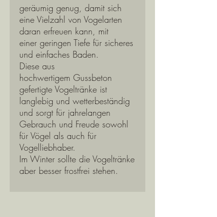
geräumig genug, damit sich
eine Vielzahl von Vogelarten
daran erfreuen kann, mit
einer geringen Tiefe für sicheres
und einfaches Baden.
Diese aus
hochwertigem Gussbeton
gefertigte Vogeltränke ist
langlebig und wetterbeständig
und sorgt für jahrelangen
Gebrauch und Freude sowohl
für Vögel als auch für
Vogelliebhaber.
Im Winter sollte die Vogeltränke
aber besser frostfrei stehen.