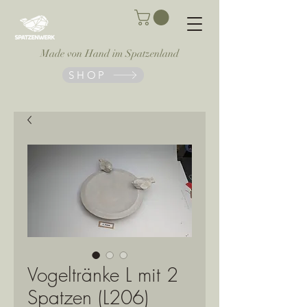
Made von Hand im Spatzenland
SHOP
Vogeltränke L mit 2
Spatzen (L206)